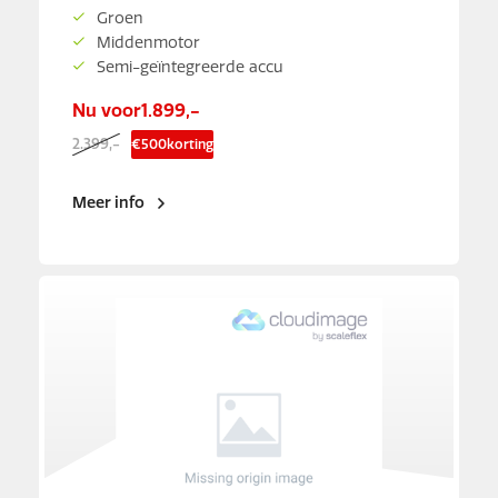
Groen
Middenmotor
Semi-geïntegreerde accu
Nu voor
1.899,-
2.399,-
€
500
korting
Meer info