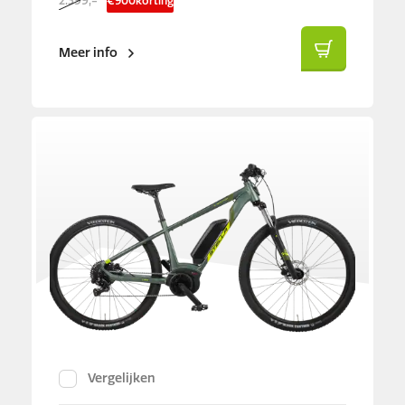
2.399,-
€
900
korting
Meer info
Vergelijken