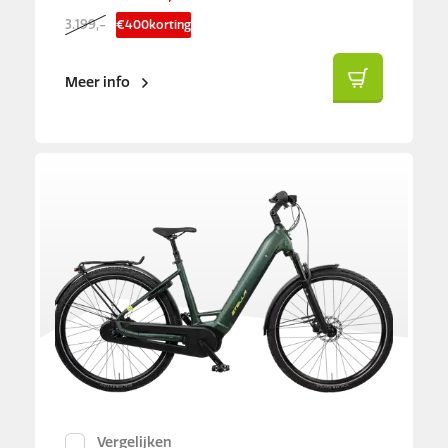
3.199,-
€
400
korting
Meer info
Vergelijken