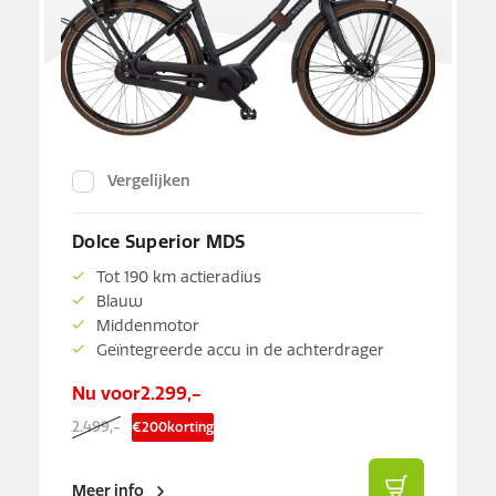
Vergelijken
Dolce Superior MDS
Tot 190 km actieradius
Blauw
Middenmotor
Geïntegreerde accu in de achterdrager
Nu voor
2.299,-
2.499,-
€
200
korting
Meer info