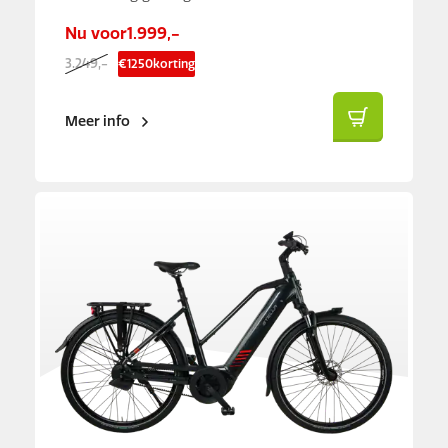
Nu voor
1.999,-
3.249,-
€
1250
korting
Meer info