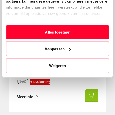
partners kunnen deze gegevens combineren met andere
informatie die u aan ze heeft verstrekt of die ze hebben
verzameld op basis van uw gebruik van hun services.
Vergelijken
Alles toestaan
Tierra Premium MDB FI
Tot 175 km actieradius
Aanpassen
Groen
Middenmotor
Volledig geïntegreerde accu
Weigeren
Nu voor
1.999,-
3.249,-
€
1250
korting
Meer info