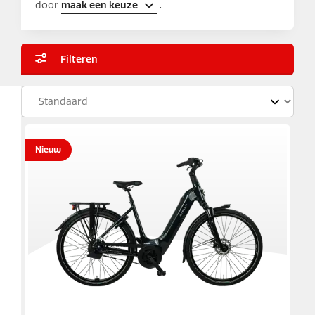
door
maak een keuze
.
Filteren
Frametype
Nieuw
Motorpositie
Versnellingen
Zithouding
Accupositie
Actieradius