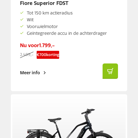
Fiore Superior FDST
Tot 150 km actieradius
Wit
Voorwielmotor
Geïntegreerde accu in de achterdrager
Nu voor
1.799,-
2.499,-
€
700
korting
Meer info