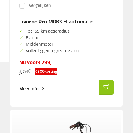
Vergelijken
Kettingkast
Livorno Pro MDB3 FI automatic
Kleur
Tot 155 km actieradius
Blauw
Middenmotor
Volledig geïntegreerde accu
Nu voor
3.299,-
3.799,-
€
500
korting
Meer info