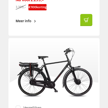
3.399,-
€
1100
korting
Meer info
Vergelijken