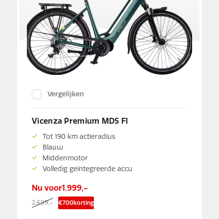
Vergelijken
Vicenza Premium MDS FI
Tot 190 km actieradius
Blauw
Middenmotor
Volledig geïntegreerde accu
Nu voor
1.999,-
2.699,-
€
700
korting