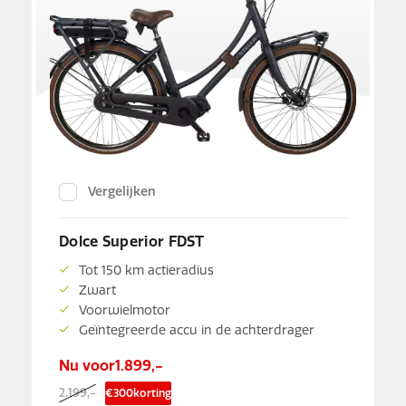
Vergelijken
Dolce Superior FDST
Tot 150 km actieradius
Zwart
Voorwielmotor
Geïntegreerde accu in de achterdrager
Nu voor
1.899,-
2.199,-
€
300
korting