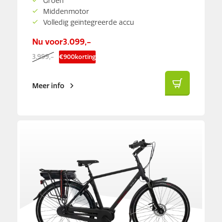
Groen
Middenmotor
Volledig geïntegreerde accu
Nu voor
3.099,-
3.999,-
€
900
korting
Meer info