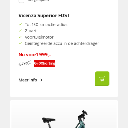
Vicenza Superior FDST
Tot 150 km actieradius
Zwart
Voorwielmotor
Geïntegreerde accu in de achterdrager
Nu voor
1.999,-
2.399,-
€
400
korting
Meer info