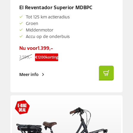
El Reventador Superior MDBPC
Tot 125 km actieradius
Groen
Middenmotor
Accu op de onderbuis
Nu voor
1.399,-
2.599,-
€
1200
korting
Meer info