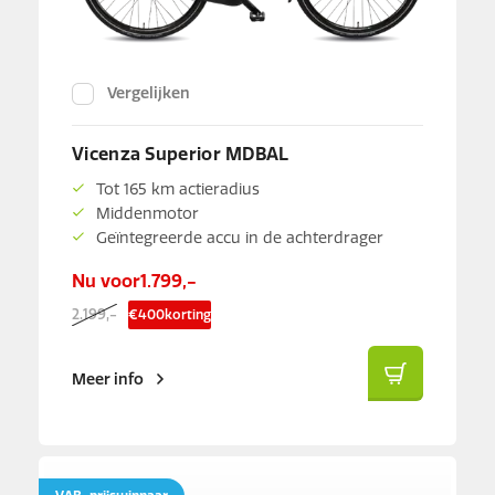
Vergelijken
Vicenza Superior MDBAL
Tot 165 km actieradius
Middenmotor
Geïntegreerde accu in de achterdrager
Nu voor
1.799,-
2.199,-
€
400
korting
Meer info