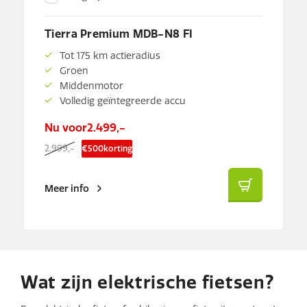
Tierra Premium MDB-N8 FI
Tot 175 km actieradius
Groen
Middenmotor
Volledig geïntegreerde accu
Nu voor
2.499,-
2.999,-
€
500
korting
Meer info
Wat zijn elektrische fietsen?