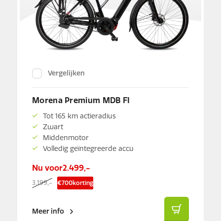
Vergelijken
Morena Premium MDB FI
Tot 165 km actieradius
Zwart
Middenmotor
Volledig geïntegreerde accu
Nu voor
2.499,-
3.199,-
€
700
korting
Meer info