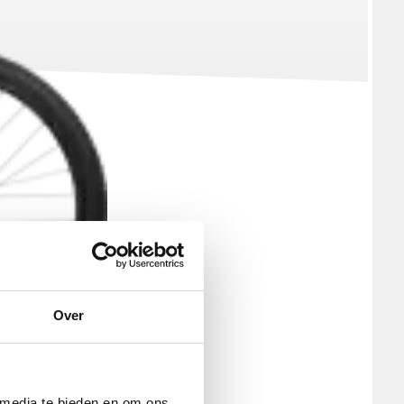
Over
 media te bieden en om ons