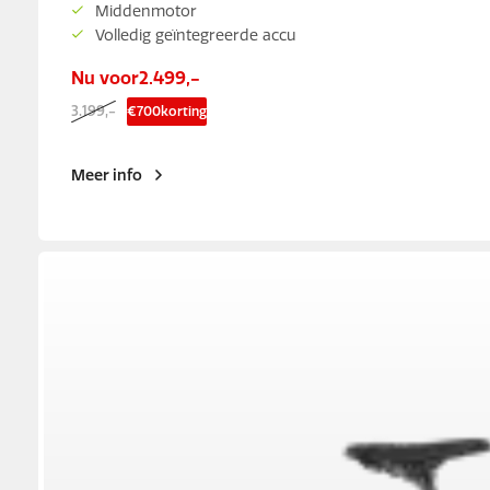
Middenmotor
Volledig geïntegreerde accu
Nu voor
2.499,-
3.199,-
€
700
korting
Meer info