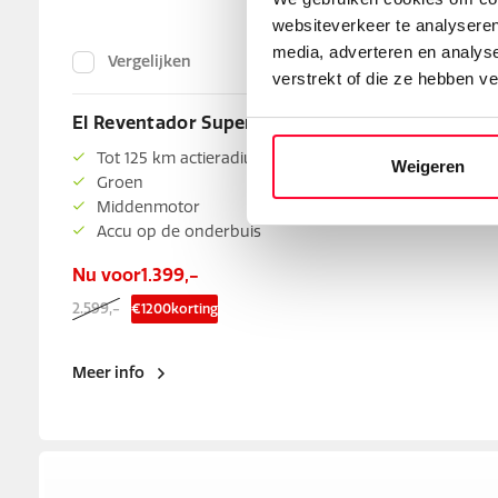
websiteverkeer te analyseren
media, adverteren en analys
Vergelijken
verstrekt of die ze hebben v
El Reventador Superior MDBPC
Tot 125 km actieradius
Weigeren
Groen
Middenmotor
Accu op de onderbuis
Nu voor
1.399,-
2.599,-
€
1200
korting
Meer info