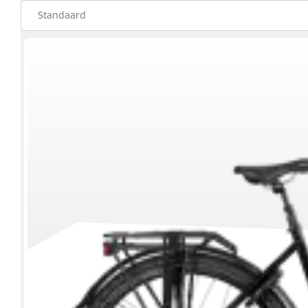
Frametype
Motorpositie
Versnellingen
Zithouding
Accupositie
Actieradius
Kettingkast
Kleur