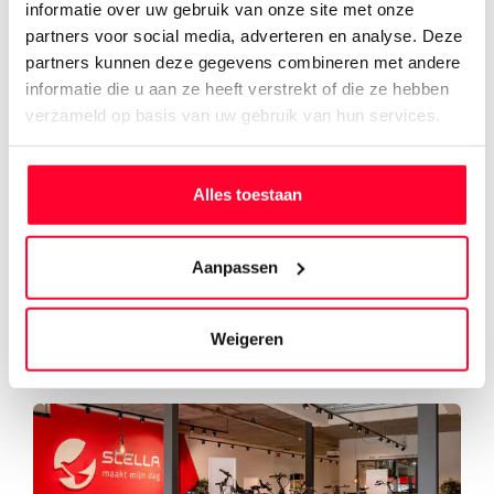
informatie over uw gebruik van onze site met onze
partners voor social media, adverteren en analyse. Deze
partners kunnen deze gegevens combineren met andere
informatie die u aan ze heeft verstrekt of die ze hebben
verzameld op basis van uw gebruik van hun services.
Service en onderhoud
Alles toestaan
Stella staat ook na aanschaf van een e-bike voor jou
klaar. Onze monteurs geven jouw e-bike een
Aanpassen
servicebeurt of voeren reparaties uit.
Weigeren
Onderhoud plannen