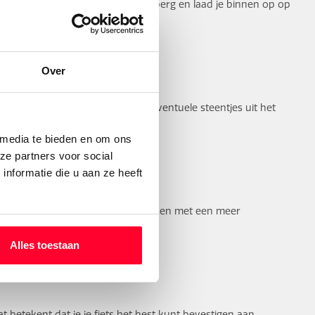
etsvakantie? Een uitneembare accu berg en laad je binnen op op
Over
 op het oude niveau. Verwijder eventuele steentjes uit het
 media te bieden en om ons
ze partners voor social
nformatie die u aan ze heeft
te hoogte, zodat je weer kunt fietsen met een meer
Alles toestaan
Dat betekent dat je je fiets het best kunt bevestigen aan