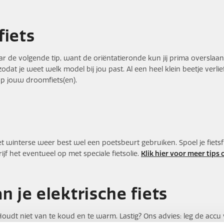
fiets
ar de volgende tip, want de oriëntatieronde kun jij prima overslaan
 zodat je weet welk model bij jou past. Al een heel klein beetje v
p jouw droomfiets(en).
 winterse weer best wel een poetsbeurt gebruiken. Spoel je fiets
f het eventueel op met speciale fietsolie.
Klik hier voor meer tip
 je elektrische fiets
dt niet van te koud en te warm. Lastig? Ons advies: leg de accu voor