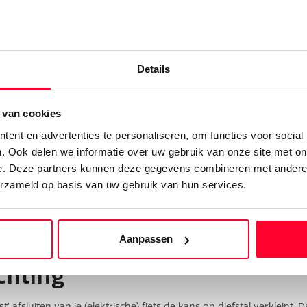
u kan namelijk ongemerkt oververhitten. Een hittegolf tijdens je fi
Details
r, dus het is een goed idee om je bandenspanning terug te brengen
 van cookies
ent en advertenties te personaliseren, om functies voor social
. Ook delen we informatie over uw gebruik van onze site met on
e. Deze partners kunnen deze gegevens combineren met andere i
-bike
erzameld op basis van uw gebruik van hun services.
lijker bij de grond kunt? Zet 'm dan nu weer terug op jouw gewens
Aanpassen
chting
 afsluiten van je (elektrische) fiets de kans op diefstal verkleint. 