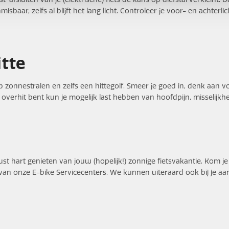
sbaar, zelfs al blijft het lang licht. Controleer je voor- en achterli
itte
op zonnestralen en zelfs een hittegolf. Smeer je goed in, denk aan
je overhit bent kun je mogelijk last hebben van hoofdpijn, misselij
ust hart genieten van jouw (hopelijk!) zonnige fietsvakantie. Kom j
n van onze E-bike Servicecenters. We kunnen uiteraard ook bij je a