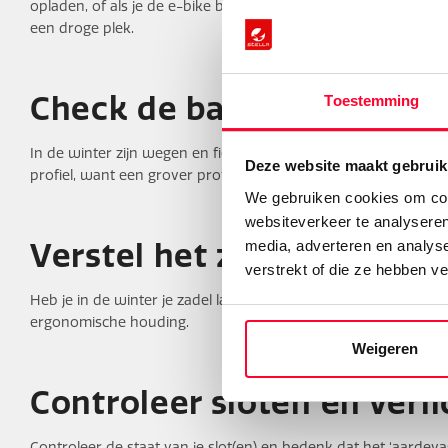
opladen, of als je de e-bike buiten in de zon parkeert. De acc
een droge plek.
Check de banden
Toestemming
In de winter zijn wegen en fietspaden gladder dan in de zome
Deze website maakt gebruik
profiel, want een grover profiel geeft meer grip.
We gebruiken cookies om cont
websiteverkeer te analyseren
media, adverteren en analys
Verstel het zadel van je e
verstrekt of die ze hebben v
Heb je in de winter je zadel lager gezet waardoor je gemakke
ergonomische houding.
Weigeren
Controleer sloten en verli
Controleer de staat van je slot(en) en bedenk dat het ‘aardevast’