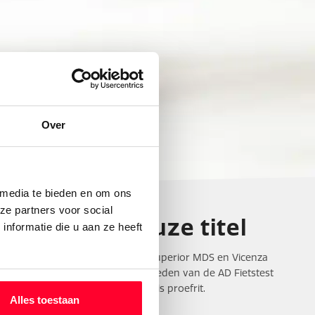
Over
 media te bieden en om ons
ze partners voor social
met prestigieuze titel
nformatie die u aan ze heeft
 Premium, Livorno Premium, Citta Superior MDS en Vicenza
óók nog 's omarmd door de panelleden van de AD Fietstest
ella fietsenwinkel voor een gratis proefrit.
Alles toestaan