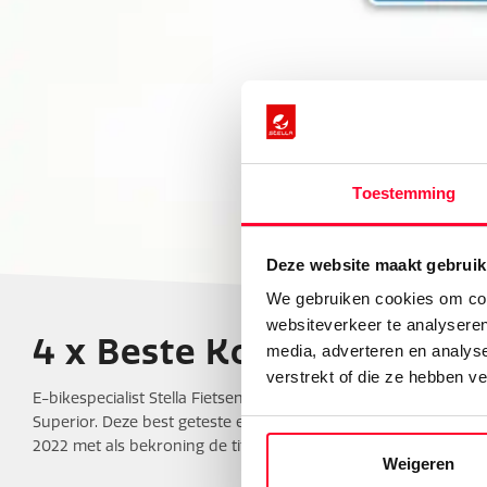
Toestemming
Deze website maakt gebruik
We gebruiken cookies om cont
websiteverkeer te analyseren
4 x Beste Koop: AD Fietst
media, adverteren en analys
verstrekt of die ze hebben v
E-bikespecialist Stella Fietsen behaalt in 2022 wederom zeer
Superior. Deze best geteste elektrische damesfietsen zijn m
2022 met als bekroning de titel Beste Koop. Deze ultieme prijs
Weigeren