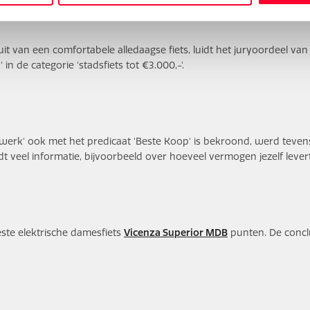
uit van een comfortabele alledaagse fiets, luidt het juryoordeel va
n de categorie 'stadsfiets tot €3.000,-'.
-werk' ook met het predicaat 'Beste Koop' is bekroond, werd teven
t veel informatie, bijvoorbeeld over hoeveel vermogen jezelf levert.
este elektrische damesfiets
Vicenza Superior MDB
punten. De conclu