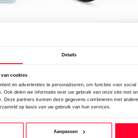
Details
 van cookies
ent en advertenties te personaliseren, om functies voor social
. Ook delen we informatie over uw gebruik van onze site met on
est bekroont Stella-e-bikes 
e. Deze partners kunnen deze gegevens combineren met andere i
erzameld op basis van uw gebruik van hun services.
 goede resultaten in de prestigieuze AD Fietstest met onze Morena
ede tot stand gekomen dankzij waardevolle klantenfeedback en nu 
winnaars ervaren? Geen probleem! Kom naar jouw dichtstbijzijnde St
Aanpassen