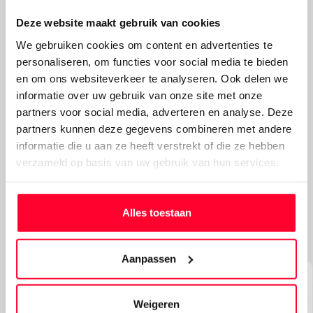
actieradius. Hoe meer je vervolgens fietst, hoe meer de
Deze website maakt gebruik van cookies
accucapaciteit afneemt. Blijkt dat de accu van je
tweedehands fiets nog een minimale actieradius heeft?
We gebruiken cookies om content en advertenties te
Dan moet je al gauw een nieuwe aanschaffen, een
personaliseren, om functies voor social media te bieden
aardige kostenpost. Stella biedt geen gereviseerde accu's
en om ons websiteverkeer te analyseren. Ook delen we
aan, maar laat ze wel repareren in geval van accu-issues.
informatie over uw gebruik van onze site met onze
Bijvoorbeeld als er aan laadplugdefect is, of wanneer de
partners voor social media, adverteren en analyse. Deze
LED-lampjes het niet meer doen. Dit gebeurt niet bij Stella,
partners kunnen deze gegevens combineren met andere
maar bij erkende bedrijven, geselecteerd door de
informatie die u aan ze heeft verstrekt of die ze hebben
leverancier zelf. Met deze reparatie ‘redt’ Stella wel een
verzameld op basis van uw gebruik van hun services.
aantal accu’s, zo’n veertig procent van de afvoer. Als je je
accu toch laat reviseren binnen de garantieperiode,
vervalt de garantie.
Alles toestaan
Aanpassen
Weigeren