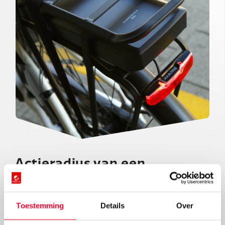
Actieradius van een
tweedehands fietsaccu
Nog iets waar je op moet letten bij de fietsaccu van een
Toestemming
Details
Over
tweedehands e-bike: de accucapaciteit. Een nieuwe
fietsaccu gaat zo’n vijf jaar mee, met een volledige