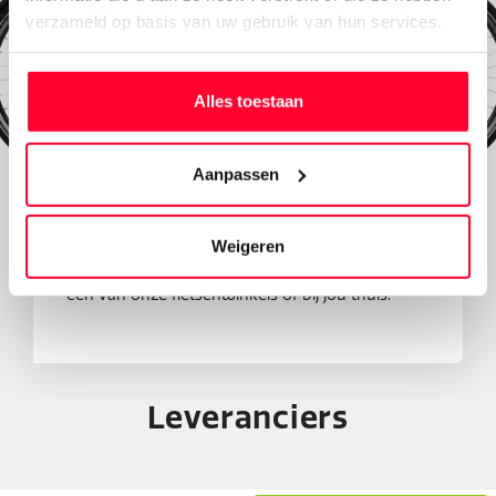
verzameld op basis van uw gebruik van hun services.
Alles toestaan
Is deze Livorno iets voor
Aanpassen
jou?
Onze specialisten helpen je graag om de
Weigeren
perfecte e-bike voor jou te vinden. Wil je 'm
eerst proberen? Dat kan! Je kunt proefrijden in
één van onze fietsenwinkels of bij jou thuis.
Leveranciers