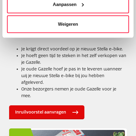
Voordelen van het inruilen
Aanpassen
van een Gazelle fiets
Weigeren
Het inruilen van je Gazelle bij Stella Fietsen heeft vele
voordelen:
Je krijgt direct voordeel op je nieuwe Stella e-bike.
Je hoeft geen tijd te steken in het zelf verkopen van
je Gazelle.
Je oude Gazelle hoef je pas in te leveren wanneer
wij je nieuwe Stella e-bike bij jou hebben
afgeleverd.
Onze bezorgers nemen je oude Gazelle voor je
mee.
Inruilvoorstel aanvragen