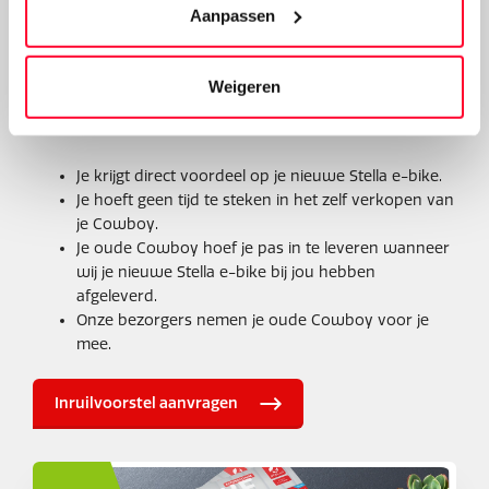
Voordelen van het inruilen
Aanpassen
van een Cowboy fiets
Weigeren
Het inruilen van je Cowboy bij Stella Fietsen heeft vele
voordelen:
Je krijgt direct voordeel op je nieuwe Stella e-bike.
Je hoeft geen tijd te steken in het zelf verkopen van
je Cowboy.
Je oude Cowboy hoef je pas in te leveren wanneer
wij je nieuwe Stella e-bike bij jou hebben
afgeleverd.
Onze bezorgers nemen je oude Cowboy voor je
mee.
Inruilvoorstel aanvragen