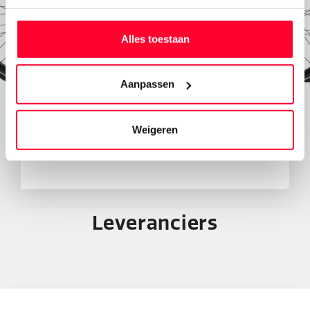
Alles toestaan
Is deze Livorno iets voor
jou?
Aanpassen
Onze specialisten helpen je graag om de
perfecte e-bike voor jou te vinden. Wil je 'm
Weigeren
eerst proberen? Dat kan! Je kunt proefrijden in
één van onze fietsenwinkels of bij jou thuis.
Leveranciers