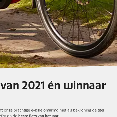
 van 2021 én winnaar
eft onze prachtige e-bike omarmd met als bekroning de titel
frit op de
beste fiets van het jaar
!