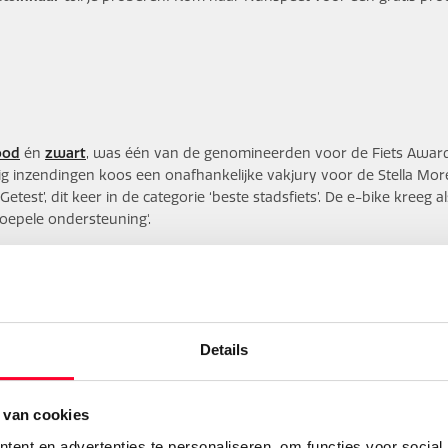
ood
én
zwart
, was één van de genomineerden voor de Fiets Awards 
estig inzendingen koos een onafhankelijke vakjury voor de Stella More
etest’, dit keer in de categorie ‘beste stadsfiets’. De e-bike kreeg 
soepele ondersteuning'.
 onafhankelijke jury beoordeeld én in de praktijk getest. Uitgangs
roep. Om tot een goed eindoordeel te komen lette de jury op const
eid, rijgedrag/comfort, gebruikte materialen, prijs/kwaliteitverhoud
Details
 van cookies
ent en advertenties te personaliseren, om functies voor social