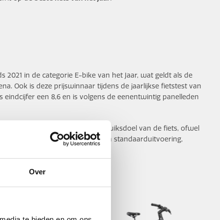
2021 in de categorie E-bike van het Jaar, wat geldt als de
na. Ook is deze prijswinnaar tijdens de jaarlijkse fietstest van
als eindcijfer een 8,6 en is volgens de eenentwintig panelleden
punt bij de jurering was het gebruiksdoel van de fiets, ofwel
ructie en afwerking, uitrusting in standaarduitvoering,
ing en de x-factor van de fiets.
Over
 media te bieden en om ons