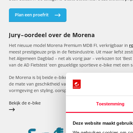
Plan een proefrit
Jury-oordeel over de Morena
Het nieuwe model Morena Premium MDB FI, verkrijgbaar in
r
meest prestigieuze prijs in de fietsindustrie. Uit maar liefst z
het Algemeen Dagblad - net als vorig jaar - verkozen tot ‘Best G
van de AD Fietstest ‘een geweldige sportieve e-bike met een 
De Morena is bij beide e-bikeverkiezingen door een deskundige,
de mate van geschiktheid van de fiets voor de gebruikersdoelg
vormgeving en styling, oorspronkelijkheid en innovatie, veiligh
Bekijk de e-bike
Toestemming
Deze website maakt gebruik
We gebruiken cookies om cont