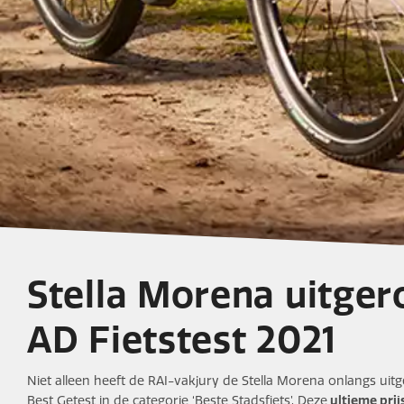
Stella Morena uitger
Nieuwe Stella Morena
AD Fietstest 2021
Al twee prestigieuze prijzen in d
Niet alleen heeft de RAI-vakjury de Stella Morena onlangs uit
Best Getest in de categorie ‘Beste Stadsfiets’. Deze
ultieme pri