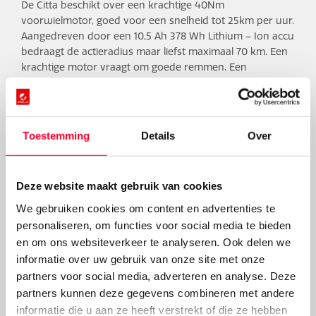
De Citta beschikt over een krachtige 40Nm
voorwielmotor, goed voor een snelheid tot 25km per uur.
Aangedreven door een 10,5 Ah 378 Wh Lithium – Ion accu
bedraagt de actieradius maar liefst maximaal 70 km. Een
krachtige motor vraagt om goede remmen. Een
terugtraprem en V-brake zorgen dat de Citta snel en
veilig tot stilstand komt.
Toestemming
Details
Over
Automatisch schakelen
De Citta staat voor comfort en gemak. Niet alleen door
Deze website maakt gebruik van cookies
het gemak in het in- en uitvouwen, maar ook onderweg.
We gebruiken cookies om content en advertenties te
20 inch wielen zorgen voor prettig rijcomfort. Voor het
ultieme gemak is de Citta is uitgerust met een Sturmey-
personaliseren, om functies voor social media te bieden
Archer versnellingsnaaf, die ook nog eens automatisch
en om ons websiteverkeer te analyseren. Ook delen we
schakelt. Met negen ondersteuningen krijg je altijd een
informatie over uw gebruik van onze site met onze
steuntje in de rug.
partners voor social media, adverteren en analyse. Deze
partners kunnen deze gegevens combineren met andere
De Stella Citta zelf ervaren? Bezoek één van onze
E-bike
informatie die u aan ze heeft verstrekt of die ze hebben