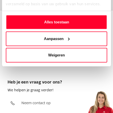
Testcenters
en probeer hem zelf!
verzameld op basis van uw gebruik van hun services.
Alles toestaan
Elektrische fietsen
Unieke service
Aanpassen
Wij zijn Stella
8.5
uit 10.000+ beoordelingen
Weigeren
Heb je een vraag voor ons?
We helpen je graag verder!
Neem contact op