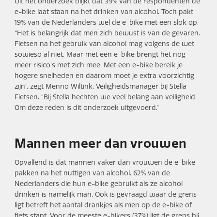
Uit het onderzoek blijkt dat 39% van de respondenten de
e-bike laat staan na het drinken van alcohol. Toch pakt
19% van de Nederlanders wel de e-bike met een slok op.
“Het is belangrijk dat men zich bewust is van de gevaren.
Fietsen na het gebruik van alcohol mag volgens de wet
sowieso al niet. Maar met een e-bike brengt het nog
meer risico’s met zich mee. Met een e-bike bereik je
hogere snelheden en daarom moet je extra voorzichtig
zijn”, zegt Menno Wiltink, Veiligheidsmanager bij Stella
Fietsen. “Bij Stella hechten we veel belang aan veiligheid.
Om deze reden is dit onderzoek uitgevoerd.”
Mannen meer dan vrouwen
Opvallend is dat mannen vaker dan vrouwen de e-bike
pakken na het nuttigen van alcohol. 62% van de
Nederlanders die hun e-bike gebruikt als ze alcohol
drinken is namelijk man. Ook is gevraagd waar de grens
ligt betreft het aantal drankjes als men op de e-bike of
fiets stapt. Voor de meeste e-bikers (37%) ligt de grens bij