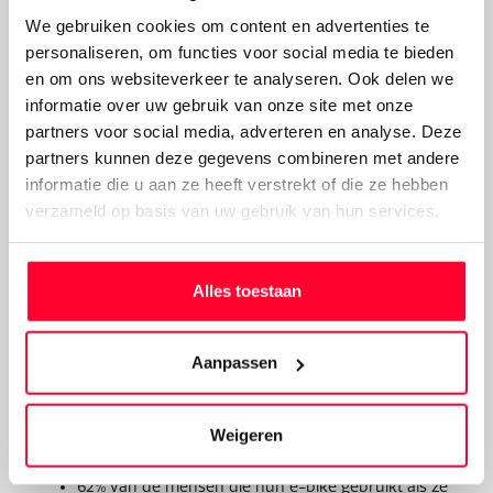
Alcoholgebruik op de
We gebruiken cookies om content en advertenties te
personaliseren, om functies voor social media te bieden
e-bike
en om ons websiteverkeer te analyseren. Ook delen we
informatie over uw gebruik van onze site met onze
De zon schijnt, het festivalseizoen is weer in volle gang,
partners voor social media, adverteren en analyse. Deze
maar blijft de e-bike in de schuur wanneer men een
partners kunnen deze gegevens combineren met andere
drankje gaat doen? Wij deden onderzoek naar het
informatie die u aan ze heeft verstrekt of die ze hebben
gebruik van alcohol op de
elektrische fiets
onder ruim
verzameld op basis van uw gebruik van hun services.
3.000 respondenten.
E-bike gebruik met alcohol
Alles toestaan
38% heeft e-bike, maar gebruikt deze niet als hij/zij
alcohol drinkt
Aanpassen
19% heeft e-bike, en gebruikt deze altijd, ook als
hij/zij alcohol drinkt
Weigeren
Verdeling man/vrouw
62% van de mensen die hun e-bike gebruikt als ze