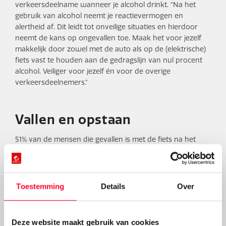
verkeersdeelname wanneer je alcohol drinkt. “Na het
gebruik van alcohol neemt je reactievermogen en
alertheid af. Dit leidt tot onveilige situaties en hierdoor
neemt de kans op ongevallen toe. Maak het voor jezelf
makkelijk door zowel met de auto als op de (elektrische)
fiets vast te houden aan de gedragslijn van nul procent
alcohol. Veiliger voor jezelf én voor de overige
verkeersdeelnemers."
Vallen en opstaan
51% van de mensen die gevallen is met de fiets na het
nuttigen van alcohol, had lichte verwondingen. 14% zelfs
ernstige verwondingen en 34% geen verwondingen. 48%
van de ‘vallers’ moest zelfs naar de eerste hulp of
huisartsenpost.
Toestemming
Details
Over
Onderzoeksresultaten:
Deze website maakt gebruik van cookies