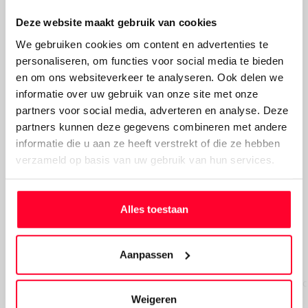
elektrische fiets naar het
Deze website maakt gebruik van cookies
werk te gaan
We gebruiken cookies om content en advertenties te
Door regelmatig op de
elektrische fiets
te stappen, blijft u
personaliseren, om functies voor social media te bieden
langer fit en gezond. Elke dag even een momentje voor
en om ons websiteverkeer te analyseren. Ook delen we
uzelf zonder dat u veel hoeft na te denken. Dat
informatie over uw gebruik van onze site met onze
vermindert weer stress. U kunt files vermijden en drukte
partners voor social media, adverteren en analyse. Deze
in het verkeer omzeilen. En u heeft geen benzinekosten
partners kunnen deze gegevens combineren met andere
of dure ov-abonnementen. Maar wat dacht u van
informatie die u aan ze heeft verstrekt of die ze hebben
gezelligheid? Meer collega’s die op die fiets naar het werk
verzameld op basis van uw gebruik van hun services.
gaan? Ga gezellig samen, dat is weer goed voor de sociale
contacten! De voordelen van een elektrische Stella fiets
zijn eindeloos!
Alles toestaan
Eigenlijk genoeg redenen om vanaf nu op de elektrische
fiets naar het werk te gaan, toch?
Aanpassen
Betrouwbare nazorg
Terug met foc
en service
basis
Weigeren