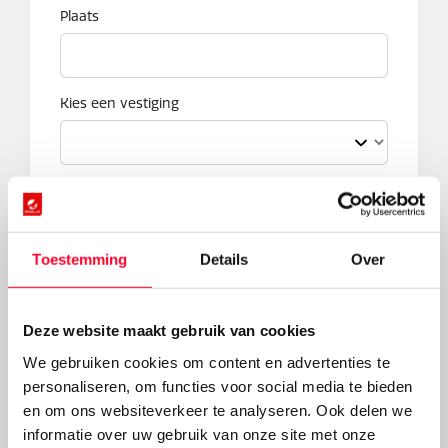
Plaats
Kies een vestiging
Kilometerstand
Toestemming
Details
Over
Type probleem
Lekke band
Deze website maakt gebruik van cookies
Kapotte ketting
Remproblemen
We gebruiken cookies om content en advertenties te
personaliseren, om functies voor social media te bieden
Versnellingsproblemen
en om ons websiteverkeer te analyseren. Ook delen we
Elektrische fiets werkt niet
informatie over uw gebruik van onze site met onze