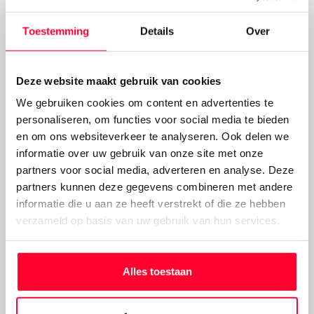
Stella Arturo Steps is bestempeld als 'Very Good'! Beide e-
bikes zijn onderworpen aan twee intensieve testfases.
Toestemming
Details
Over
Stella Copenhague -
Deze website maakt gebruik van cookies
Testwinnaar!
We gebruiken cookies om content en advertenties te
personaliseren, om functies voor social media te bieden
De
Stella Copenhague
is in de Extra Energy E-bike Test
en om ons websiteverkeer te analyseren. Ook delen we
als
prijswinnaar
uit de 'classic' E-bike Test gekomen.
informatie over uw gebruik van onze site met onze
Hierbij heeft de Stella Copenhague veel Europese
partners voor social media, adverteren en analyse. Deze
elektrische fietsen achter zich gelaten. Om deze prijs in de
wacht te slepen, is de Copenhague onderworpen aan
partners kunnen deze gegevens combineren met andere
twee intensieve testfases.
informatie die u aan ze heeft verstrekt of die ze hebben
verzameld op basis van uw gebruik van hun services.
Stella Arturo Steps - Very
Alles toestaan
Good
Maar Stella heeft nóg een prijs in de wacht gesleept! De