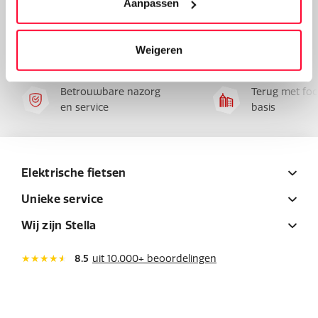
Aanpassen
Stella Arturo Steps
is in de Extra Energy E-bike Test
bekroond met het predicaat 'Very Good'! Ook de Arturo
Steps heeft een technische en ergonomische test
Weigeren
doorstaan en is daar uitgekomen als '
Very Good'
!
Betrouwbare nazorg
Terug met foc
en service
basis
Elektrische fietsen
Unieke service
Wij zijn Stella
8.5
uit 10.000+ beoordelingen