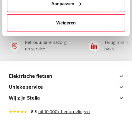
werd een prijs gewonnen in de Kieskeurig E-bike
Aanpassen
Duurtest en riep de RAI-vakjury de Stella Morena uit tot
beste e-bike van 2021.
Weigeren
Klik hier voor meer info over de Tierra Pro.
Betrouwbare nazorg
Terug met foc
en service
basis
Elektrische fietsen
Unieke service
Wij zijn Stella
8.5
uit 10.000+ beoordelingen