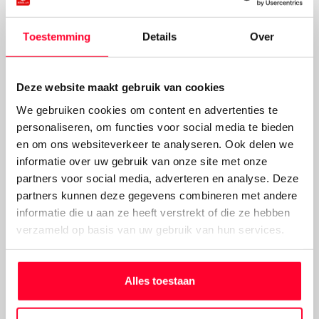
“Het is een eer dat producttestexperts onze prachtige e-
bike omarmd hebben met als bekroning het predicaat
Toestemming
Details
Over
‘ZEER GOED’”, vertelt Johan Makaske, woordvoerder bij
Stella. “Deze e-bike is ontstaan vanuit wensen en
behoeften van de consument; hun feedback is belangrijk
voor ons. Op basis van recente ontwikkelingen én de
Deze website maakt gebruik van cookies
informatie van onze klanten, zijn wij trots op het
We gebruiken cookies om content en advertenties te
resultaat: een énorm veelzijdige e-bike die zonder twijfel
personaliseren, om functies voor social media te bieden
de nieuwe benchmark is op het gebied van
en om ons websiteverkeer te analyseren. Ook delen we
fietsveiligheid, door onder meer het überveilige ABS-
informatie over uw gebruik van onze site met onze
systeem en de innovatieve verlichting. Laat je vooral
partners voor social media, adverteren en analyse. Deze
verrassen door de veelzijdigheid en talrijke innovaties die
partners kunnen deze gegevens combineren met andere
deze e-bike te bieden heeft.”
informatie die u aan ze heeft verstrekt of die ze hebben
verzameld op basis van uw gebruik van hun services.
Stella in de prijzen
Niet alleen heeft Stella dit jaar winst behaald in de e-
Alles toestaan
biketest van ElektroRad, ook sleepte de e-bikefabrikant
de derde prijs in de wacht met de Belgische VAB-awards,